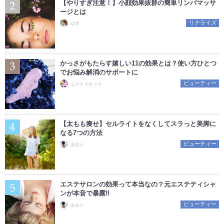
【やりすぎ注意！】小顔効果抜群の簡単リンパマッサ
ージとは
リナライズ
ゆず
かっさがもたらす嬉しい11の効果とは？使い方ひとつ
でお悩み解消のサポートに
ビューティー
ユククルネリネ
【太もも痩せ】セルライトをなくしてスラっと美脚に
なる7つの方法
ビューティー
あおい
エステサロンの効果って本当なの？元エステティシャ
ンが本音で暴露!!
ビューティー
あおい