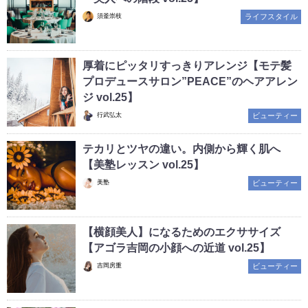
須釜崇枝
ライフスタイル
厚着にピッタリすっきりアレンジ【モテ髪
プロデュースサロン”PEACE”のヘアアレン
ジ vol.25】
行武弘太
ビューティー
テカリとツヤの違い。内側から輝く肌へ
【美塾レッスン vol.25】
美塾
ビューティー
【横顔美人】になるためのエクササイズ
【アゴラ吉岡の小顔への近道 vol.25】
吉岡房重
ビューティー