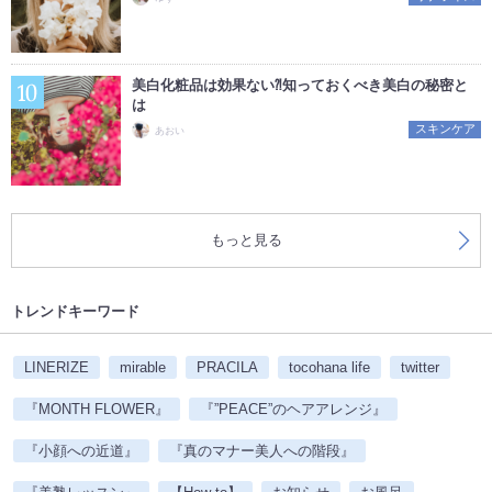
美白化粧品は効果ない⁈知っておくべき美白の秘密と
は
スキンケア
あおい
もっと見る
トレンドキーワード
LINERIZE
mirable
PRACILA
tocohana life
twitter
『MONTH FLOWER』
『”PEACE”のヘアアレンジ』
『小顔への近道』
『真のマナー美人への階段』