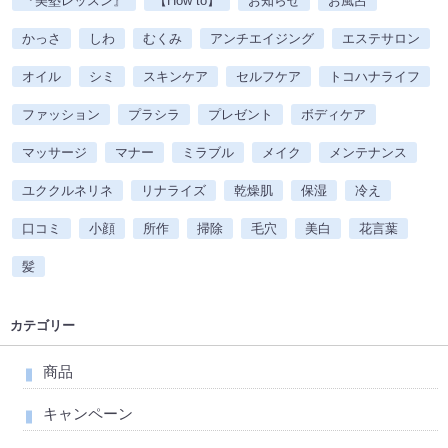
『美塾レッスン』
【How to】
お知らせ
お風呂
かっさ
しわ
むくみ
アンチエイジング
エステサロン
オイル
シミ
スキンケア
セルフケア
トコハナライフ
ファッション
プラシラ
プレゼント
ボディケア
マッサージ
マナー
ミラブル
メイク
メンテナンス
ユククルネリネ
リナライズ
乾燥肌
保湿
冷え
口コミ
小顔
所作
掃除
毛穴
美白
花言葉
髪
カテゴリー
商品
キャンペーン