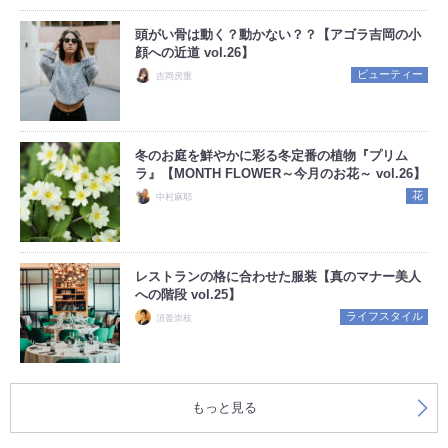
頭がい骨は動く？動かない？？【アゴラ吉岡の小
顔への近道 vol.26】
ビューティー
吉岡房重
冬のお庭を鮮やかに彩る冬定番の植物『プリム
ラ』【MONTH FLOWER～今月のお花～ vol.26】
花
中村麻耶
レストランの格に合わせた服装【真のマナー美人
への階段 vol.25】
ライフスタイル
須釜崇枝
もっと見る