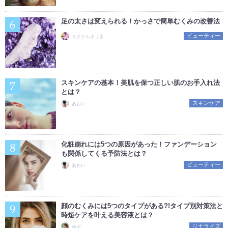
足の太さは変えられる！かっさで簡単むくみの改善法
ビューティー
ユククルネリネ
スキンケアの基本！美肌を保つ正しい肌のお手入れ法
とは？
スキンケア
あおい
化粧崩れには5つの原因があった！ファンデーション
も関係してくる予防法とは？
ビューティー
あおい
顔のむくみには5つのタイプがある?!タイプ別対策法と
時短ケアを叶える美容液とは？
リナライズ
ゆず