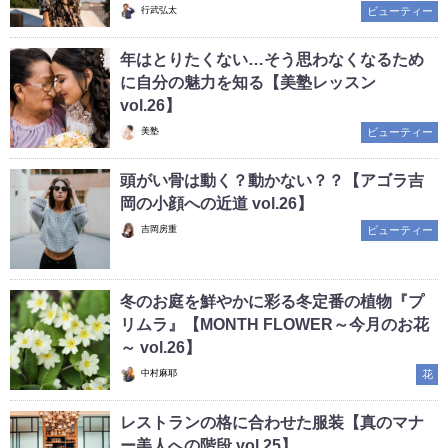
行武弘太
ビューティー
年はとりたくない…そう思わなくなるため
に自分の魅力を知る【美塾レッスン
vol.26】
美塾
ビューティー
頭がい骨は動く？動かない？？【アゴラ吉
岡の小顔への近道 vol.26】
吉岡房重
ビューティー
冬のお庭を鮮やかに彩る冬定番の植物『プ
リムラ』【MONTH FLOWER～今月のお花
～ vol.26】
中村麻耶
花
レストランの格に合わせた服装【真のマナ
ー美人への階段 vol.25】