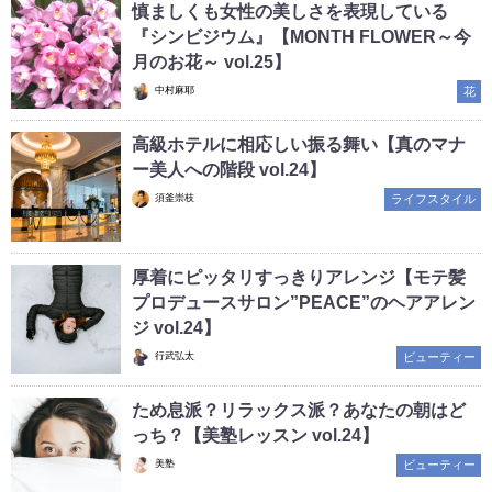
慎ましくも女性の美しさを表現している
『シンビジウム』【MONTH FLOWER～今
月のお花～ vol.25】
中村麻耶
花
高級ホテルに相応しい振る舞い【真のマナ
ー美人への階段 vol.24】
須釜崇枝
ライフスタイル
厚着にピッタリすっきりアレンジ【モテ髪
プロデュースサロン”PEACE”のヘアアレン
ジ vol.24】
行武弘太
ビューティー
ため息派？リラックス派？あなたの朝はど
っち？【美塾レッスン vol.24】
美塾
ビューティー