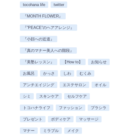
tocohana life
twitter
『MONTH FLOWER』
『”PEACE”のヘアアレンジ』
『小顔への近道』
『真のマナー美人への階段』
『美塾レッスン』
【How to】
お知らせ
お風呂
かっさ
しわ
むくみ
アンチエイジング
エステサロン
オイル
シミ
スキンケア
セルフケア
トコハナライフ
ファッション
プラシラ
プレゼント
ボディケア
マッサージ
マナー
ミラブル
メイク