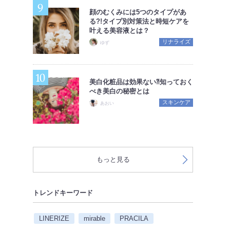
顔のむくみには5つのタイプがあ
る?!タイプ別対策法と時短ケアを
叶える美容液とは？
リナライズ
ゆず
美白化粧品は効果ない⁈知っておく
べき美白の秘密とは
スキンケア
あおい
もっと見る
トレンドキーワード
LINERIZE
mirable
PRACILA