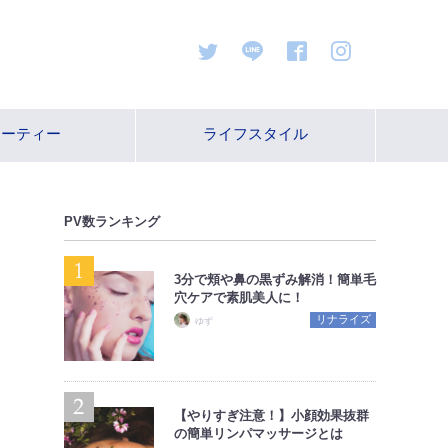
ューティー
ライフスタイル
PV数ランキング
3分で頬や鼻の黒ずみ解消！簡単毛
穴ケアで素肌美人に！
リナライズ
ゆず
【やりすぎ注意！】小顔効果抜群
の簡単リンパマッサージとは