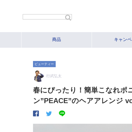
商品
キャンペ
ビューティー
行武弘太
春にぴったり！簡単こなれポ
ン”PEACE”のヘアアレンジ vol