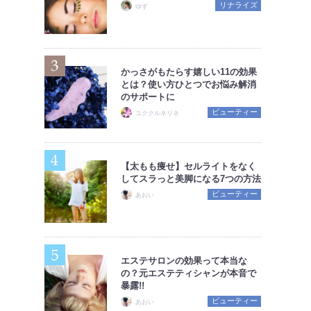
リナライズ
ゆず
かっさがもたらす嬉しい11の効果
とは？使い方ひとつでお悩み解消
のサポートに
ビューティー
ユククルネリネ
【太もも痩せ】セルライトをなく
してスラっと美脚になる7つの方法
ビューティー
あおい
エステサロンの効果って本当な
の？元エステティシャンが本音で
暴露!!
ビューティー
あおい