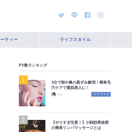
ューティー
ライフスタイル
PV数ランキング
3分で頬や鼻の黒ずみ解消！簡単毛
穴ケアで素肌美人に！
リナライズ
ゆず
【やりすぎ注意！】小顔効果抜群
の簡単リンパマッサージとは