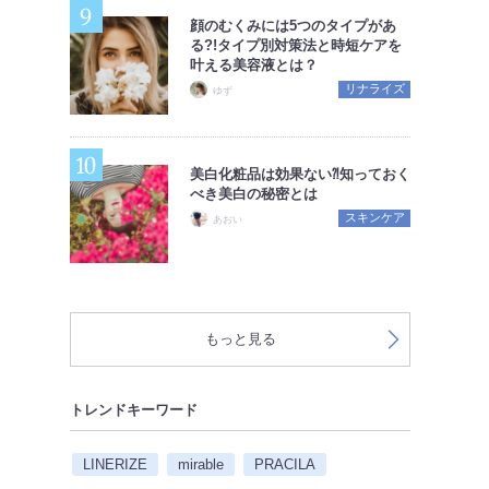
顔のむくみには5つのタイプがあ
る?!タイプ別対策法と時短ケアを
叶える美容液とは？
リナライズ
ゆず
美白化粧品は効果ない⁈知っておく
べき美白の秘密とは
スキンケア
あおい
もっと見る
トレンドキーワード
LINERIZE
mirable
PRACILA