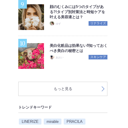
顔のむくみには5つのタイプがあ
る?!タイプ別対策法と時短ケアを
叶える美容液とは？
リナライズ
ゆず
美白化粧品は効果ない⁈知っておく
べき美白の秘密とは
スキンケア
あおい
もっと見る
トレンドキーワード
LINERIZE
mirable
PRACILA