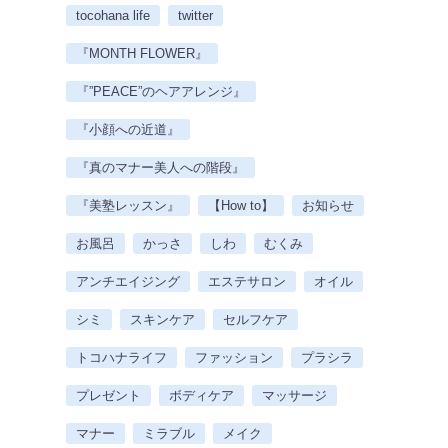
tocohana life
twitter
『MONTH FLOWER』
『”PEACE”のヘアアレンジ』
『小顔への近道』
『真のマナー美人への階段』
『美塾レッスン』
【How to】
お知らせ
お風呂
かっさ
しわ
むくみ
アンチエイジング
エステサロン
オイル
シミ
スキンケア
セルフケア
トコハナライフ
ファッション
プラシラ
プレゼント
ボディケア
マッサージ
マナー
ミラブル
メイク