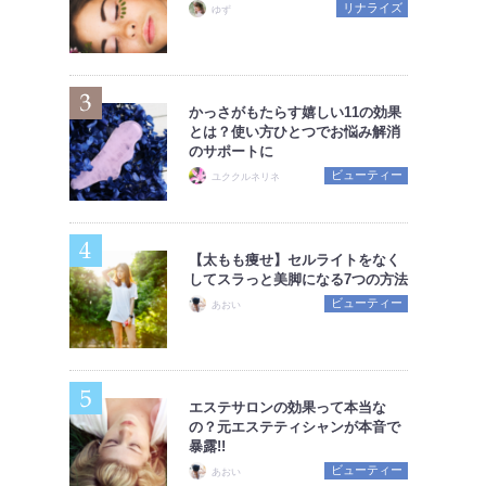
リナライズ
ゆず
かっさがもたらす嬉しい11の効果
とは？使い方ひとつでお悩み解消
のサポートに
ビューティー
ユククルネリネ
【太もも痩せ】セルライトをなく
してスラっと美脚になる7つの方法
ビューティー
あおい
エステサロンの効果って本当な
の？元エステティシャンが本音で
暴露!!
ビューティー
あおい