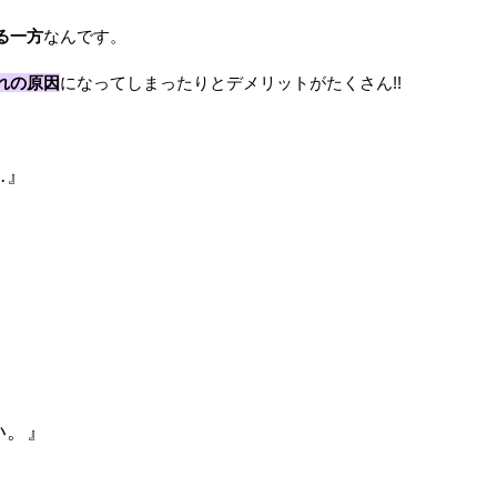
る一方
なんです。
れの原因
になってしまったりとデメリットがたくさん!!
…』
』
い。』