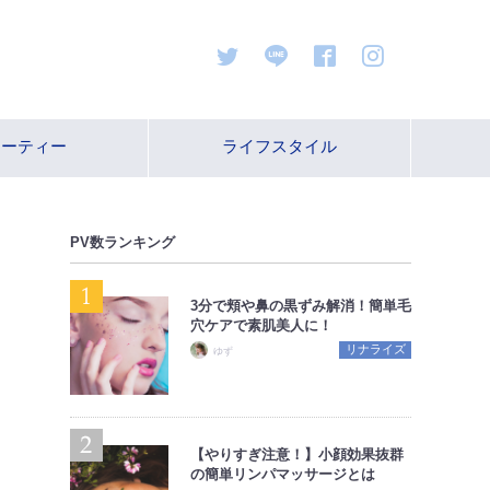
ューティー
ライフスタイル
PV数ランキング
3分で頬や鼻の黒ずみ解消！簡単毛
穴ケアで素肌美人に！
リナライズ
ゆず
【やりすぎ注意！】小顔効果抜群
の簡単リンパマッサージとは