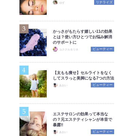
リナライズ
ゆず
かっさがもたらす嬉しい11の効果
とは？使い方ひとつでお悩み解消
のサポートに
ビューティー
ユククルネリネ
【太もも痩せ】セルライトをなく
してスラっと美脚になる7つの方法
ビューティー
あおい
エステサロンの効果って本当な
の？元エステティシャンが本音で
暴露!!
ビューティー
あおい