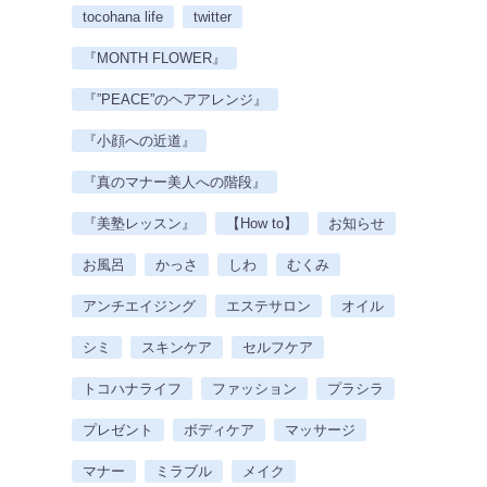
tocohana life
twitter
『MONTH FLOWER』
『”PEACE”のヘアアレンジ』
『小顔への近道』
『真のマナー美人への階段』
『美塾レッスン』
【How to】
お知らせ
お風呂
かっさ
しわ
むくみ
アンチエイジング
エステサロン
オイル
シミ
スキンケア
セルフケア
トコハナライフ
ファッション
プラシラ
プレゼント
ボディケア
マッサージ
マナー
ミラブル
メイク