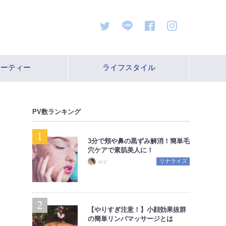
ューティー
ライフスタイル
PV数ランキング
3分で頬や鼻の黒ずみ解消！簡単毛
穴ケアで素肌美人に！
リナライズ
ゆず
【やりすぎ注意！】小顔効果抜群
の簡単リンパマッサージとは