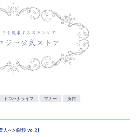
トコハナライフ
マナー
所作
への階段 vol.2】