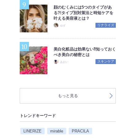
顔のむくみには5つのタイプがあ
る?!タイプ別対策法と時短ケアを
叶える美容液とは？
リナライズ
ゆず
美白化粧品は効果ない⁈知っておく
べき美白の秘密とは
スキンケア
あおい
もっと見る
トレンドキーワード
LINERIZE
mirable
PRACILA