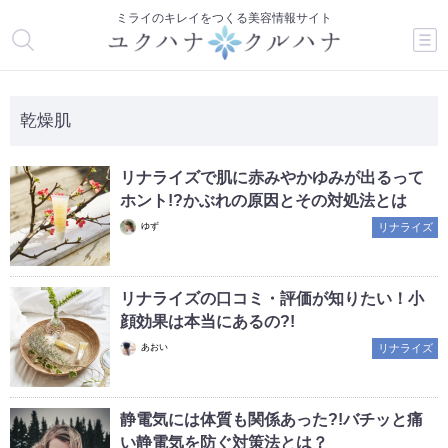
ミライのキレイをつくる美容情報サイト
乾燥肌
リナライズで肌に赤みやかゆみが出るって
ホント!?かぶれの原因とその対処法とは
ゆず
リナライズ
リナライズの口コミ・評価が知りたい！小
顔効果は本当にあるの?!
あおい
リナライズ
静電気には体質も関係あった?!バチッと痛
い静電気を防ぐ対策法とは？