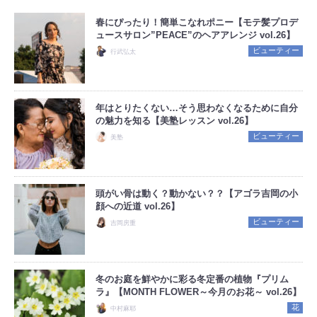
春にぴったり！簡単こなれポニー【モテ髪プロデ
ュースサロン”PEACE”のヘアアレンジ vol.26】
ビューティー
行武弘太
年はとりたくない…そう思わなくなるために自分
の魅力を知る【美塾レッスン vol.26】
ビューティー
美塾
頭がい骨は動く？動かない？？【アゴラ吉岡の小
顔への近道 vol.26】
ビューティー
吉岡房重
冬のお庭を鮮やかに彩る冬定番の植物『プリム
ラ』【MONTH FLOWER～今月のお花～ vol.26】
花
中村麻耶