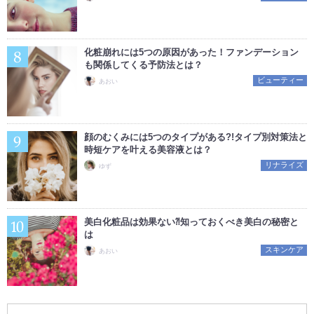
化粧崩れには5つの原因があった！ファンデーション
も関係してくる予防法とは？
ビューティー
あおい
顔のむくみには5つのタイプがある?!タイプ別対策法と
時短ケアを叶える美容液とは？
リナライズ
ゆず
美白化粧品は効果ない⁈知っておくべき美白の秘密と
は
スキンケア
あおい