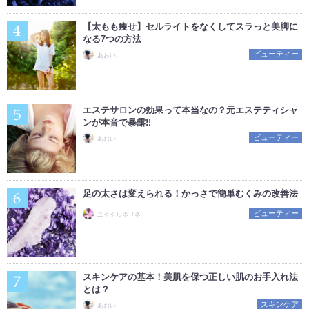
【太もも痩せ】セルライトをなくしてスラっと美脚に
なる7つの方法
ビューティー
あおい
エステサロンの効果って本当なの？元エステティシャ
ンが本音で暴露!!
ビューティー
あおい
足の太さは変えられる！かっさで簡単むくみの改善法
ビューティー
ユククルネリネ
スキンケアの基本！美肌を保つ正しい肌のお手入れ法
とは？
スキンケア
あおい