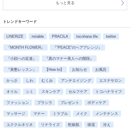
もっと見る
トレンドキーワード
LINERIZE
mirable
PRACILA
tocohana life
twitter
『MONTH FLOWER』
『”PEACE”のヘアアレンジ』
『小顔への近道』
『真のマナー美人への階段』
『美塾レッスン』
【How to】
お知らせ
お風呂
かっさ
しわ
むくみ
アンチエイジング
エステサロン
オイル
シミ
スキンケア
セルフケア
トコハナライフ
ファッション
プラシラ
プレゼント
ボディケア
マッサージ
マナー
ミラブル
メイク
メンテナンス
ユククルネリネ
リナライズ
乾燥肌
保湿
冷え