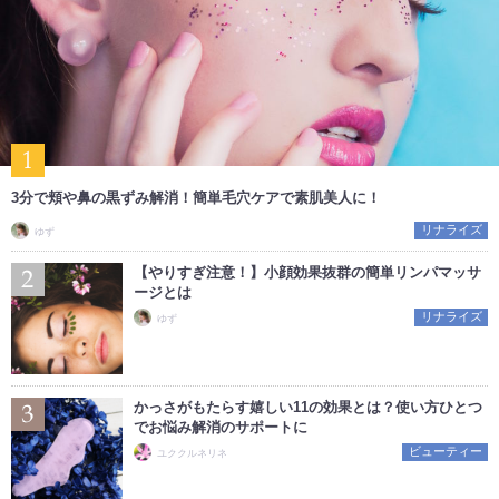
3分で頬や鼻の黒ずみ解消！簡単毛穴ケアで素肌美人に！
リナライズ
ゆず
【やりすぎ注意！】小顔効果抜群の簡単リンパマッサ
ージとは
リナライズ
ゆず
かっさがもたらす嬉しい11の効果とは？使い方ひとつ
でお悩み解消のサポートに
ビューティー
ユククルネリネ