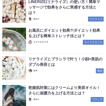
LINERIZE(リナライズ）の使い方！簡単マ
ッサージで効果をさらに実感する方法と
は？
あおい
リナライズ
お風呂にダイエット効果?!ダイエット効果
を上げる簡単ストレッチ法とは？
ユククルネリネ
ライフスタイル
リナライズとプラシラで叶う！小顔×美肌の
ダブル美容とは
ゆず
商品
乾燥肌対策にはクリームより美容オイル！
さらに保護力を上げる方法とは？
あおい
プラシラ