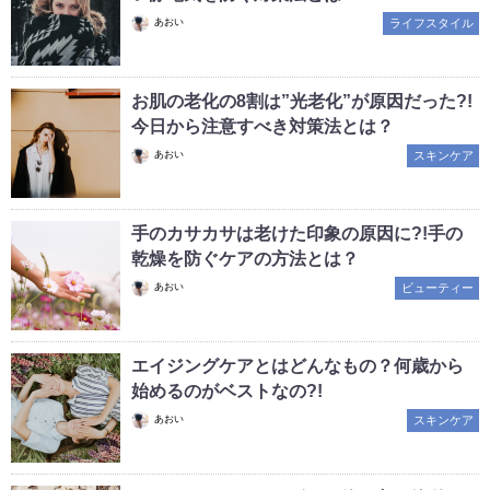
あおい
ライフスタイル
お肌の老化の8割は”光老化”が原因だった?!
今日から注意すべき対策法とは？
あおい
スキンケア
手のカサカサは老けた印象の原因に?!手の
乾燥を防ぐケアの方法とは？
あおい
ビューティー
エイジングケアとはどんなもの？何歳から
始めるのがベストなの?!
あおい
スキンケア