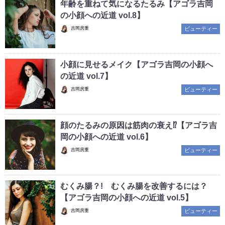
年齢を重ねて気になるたるみ【アゴラ吉岡
の小顔への近道 vol.8】
吉岡房重
ビューティー
小顔に見せるメイク【アゴラ吉岡の小顔へ
の近道 vol.7】
吉岡房重
ビューティー
顔のたるみの原因は筋肉の衰え⁉【アゴラ吉
岡の小顔への近道 vol.6】
吉岡房重
ビューティー
むくみ腸？! むくみ腸を改善するには？
【アゴラ吉岡の小顔への近道 vol.5】
吉岡房重
ビューティー