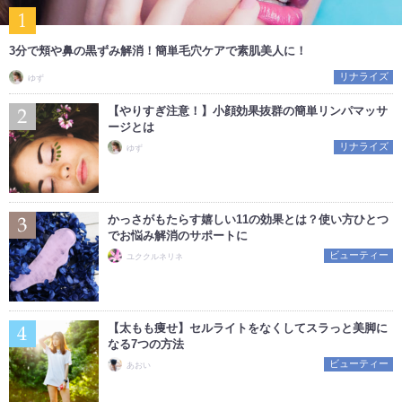
3分で頬や鼻の黒ずみ解消！簡単毛穴ケアで素肌美人に！
リナライズ
ゆず
【やりすぎ注意！】小顔効果抜群の簡単リンパマッサ
ージとは
リナライズ
ゆず
かっさがもたらす嬉しい11の効果とは？使い方ひとつ
でお悩み解消のサポートに
ビューティー
ユククルネリネ
【太もも痩せ】セルライトをなくしてスラっと美脚に
なる7つの方法
ビューティー
あおい