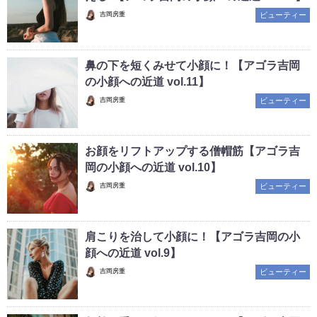
吉岡房重
ビューティー
鼻の下を短くみせて小顔に！【アゴラ吉岡
の小顔への近道 vol.11】
吉岡房重
ビューティー
お顔をリフトアップする僧帽筋【アゴラ吉
岡の小顔への近道 vol.10】
吉岡房重
ビューティー
肩こりを治して小顔に！【アゴラ吉岡の小
顔への近道 vol.9】
吉岡房重
ビューティー