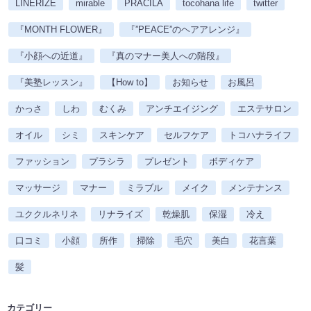
LINERIZE
mirable
PRACILA
tocohana life
twitter
『MONTH FLOWER』
『”PEACE”のヘアアレンジ』
『小顔への近道』
『真のマナー美人への階段』
『美塾レッスン』
【How to】
お知らせ
お風呂
かっさ
しわ
むくみ
アンチエイジング
エステサロン
オイル
シミ
スキンケア
セルフケア
トコハナライフ
ファッション
プラシラ
プレゼント
ボディケア
マッサージ
マナー
ミラブル
メイク
メンテナンス
ユククルネリネ
リナライズ
乾燥肌
保湿
冷え
口コミ
小顔
所作
掃除
毛穴
美白
花言葉
髪
カテゴリー