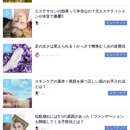
エステサロンの効果って本当なの？元エステティシャ
ンが本音で暴露!!
ビューティー
あおい
足の太さは変えられる！かっさで簡単むくみの改善法
ビューティー
ユククルネリネ
スキンケアの基本！美肌を保つ正しい肌のお手入れ法
とは？
スキンケア
あおい
化粧崩れには5つの原因があった！ファンデーション
も関係してくる予防法とは？
ビューティー
あおい