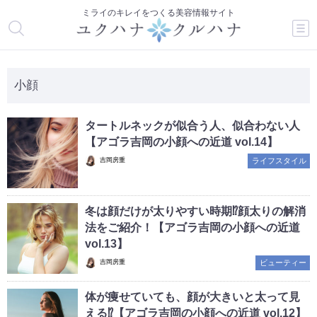
ミライのキレイをつくる美容情報サイト
小顔
タートルネックが似合う人、似合わない人
【アゴラ吉岡の小顔への近道 vol.14】
吉岡房重
ライフスタイル
冬は顔だけが太りやすい時期⁉顔太りの解消
法をご紹介！【アゴラ吉岡の小顔への近道
vol.13】
吉岡房重
ビューティー
体が痩せていても、顔が大きいと太って見
える⁉【アゴラ吉岡の小顔への近道 vol.12】