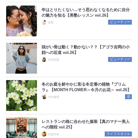
年はとりたくない…そう思わなくなるために自分
の魅力を知る【美塾レッスン vol.26】
ビューティー
美塾
頭がい骨は動く？動かない？？【アゴラ吉岡の小
顔への近道 vol.26】
ビューティー
吉岡房重
冬のお庭を鮮やかに彩る冬定番の植物『プリム
ラ』【MONTH FLOWER～今月のお花～ vol.26】
花
中村麻耶
レストランの格に合わせた服装【真のマナー美人
への階段 vol.25】
ライフスタイル
須釜崇枝